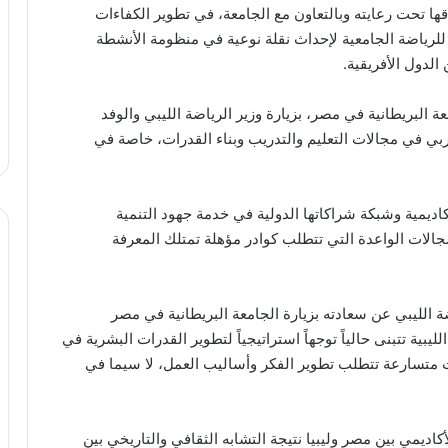
 “Elite Coaching”، التي تم إطلاقها تحت رعايته وبالتعاون مع الجامعة، في تطوير الكفاءات
قي للرياضة الجامعية لإحداث نقلة نوعية في منظومة الأنشطة
 الدول الأفريقية.
البريطانية في مصر، بزيارة وزير الرياضة الليبي والوفد
عربي في مجالات التعليم والتدريب وبناء القدرات، خاصة في
اديمية وشبكة شراكاتها الدولية في خدمة جهود التنمية
مجالات الواعدة التي تتطلب كوادر مؤهلة تمتلك المعرفة
ة الليبي عن سعادته بزيارة الجامعة البريطانية في مصر
لليبية تتبنى حالياً توجهاً استراتيجياً لتطوير القدرات البشرية في
متسارعة تتطلب تطوير الفكر وأساليب العمل، لا سيما في
كاديمي بين مصر وليبيا نتيجة التشابه الثقافي والتاريخي بين