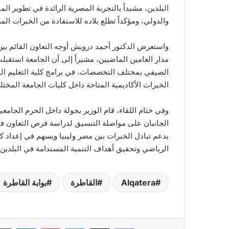
البلدين، مشيداً بالتجربة المصرية الرائدة في تطوير ا
والدولي، ومؤكداً تطلع بلاده للاستفادة من الخبرات ال
واستعرض الدكتور أحمد درويش أوجه التعاون القائم بين
مدار العامين الماضيين، مشيراً إلى أن الجامعة استقبلت
الصيفي بمختلف التخصصات، في برامج كلية التعليم الم
الخبرات الأكاديمية المتاحة داخل كليات الجامعة المختلف
وفي ختام اللقاء، قام الوزير بجولة داخل الحرم الجامع
الجانبان على مواصلة التنسيق لدراسة فرص التعاون في 
يدعم تبادل الخبرات بين مصر وليبيا ويسهم في إعداد ك
الرياضي وتحقيق أهداف التنمية المستدامة في البلدين 
Alqatera
القاطرة
بوابة القاطرة
فيسبوك
‫X
لينكدإن
بينتيريست
ماسنج