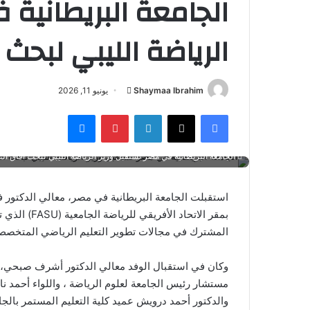
الجامعة البريطانية 
الرياضة الليبي لبحث 
أرسل
Shaymaa Ibrahim
يونيو 11, 2026
بريدا
فيسبوك
‫X
لينكدإن
بينتيريست
ماسنجر
إلكترونيا
الجامعة البريطانية في مصر تستقبل وزير الرياضة الليبي لبحث آفاق الت
استقبلت الجامعة البريطانية في مصر، معالي الدكتور
بمقر الاتحاد
المشترك في مجالات تطوير التعليم الرياضي المتخصص ود
وكان في استقبال الوفد معالي الدكتور أشرف صبحي، رئي
مستشار رئيس الجامعة لعلوم الرياضة ، واللواء أحمد ناص
والدكتور أحمد درويش عميد كلية التعليم المستمر بالجا