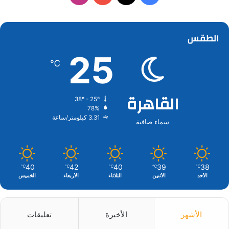
الطقس
25
℃
القاهرة
38º - 25º
78%
3.31 كيلومتر/ساعة
سماء صافية
40
42
40
39
38
℃
℃
℃
℃
℃
الأحد
الأثنين
الثلاثاء
الأربعاء
الخميس
الأشهر
الأخيرة
تعليقات