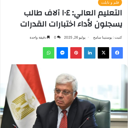
قلم و تابلت
التعليم العالي: ١٠٤ آلاف طالب
يسجلون لأداء اختبارات القدرات
كتبت : يوستينا سامح
يوليو 26, 2025
0
دقيقة واحدة
فيسبوك
‫X
لينكدإن
بينتيريست
ماسنجر
واتساب