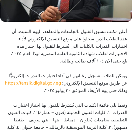
أعلن مكتب تنسيق القبول بالجامعات والمعاهد، اليوم السبت، أن
عدد الطلاب الذين سجلوا على موقع التنسيق الإلكتروني لأداء
اختبارات القدرات بالكليات التي يُشترط للقبول بها اجتياز هذه
الاختبارات لطلاب شهادة الثانوية العامة المصرية لهذا العام ٢٠٢٥،
بلغ حتى الآن ١٠٤ آلاف طالب وطالبة.
ويمكن للطلاب تسجيل رغباتهم في أداء اختبارات القدرات إلكترونيًّا
عن طريق موقع التنسيق الإلكتروني:
https://tansik.digital.gov.eg
وذلك حتى يوم الأربعاء الموافق ٣٠ يوليو ٢٠٢٥.
وفيما يلي قائمة الكليات التي يُشترط للقبول بها اجتياز اختبارات
القدرات: ١. كليات الفنون الجميلة (فنون – عمارة) ٢. كليات الفنون
التطبيقية بجامعات (حلوان – دمياط – بنها – بني سويف – طنطا –
دمنهور). ٣. كلية التربية الموسيقية بالزمالك – جامعة حلوان. ٤. كلية