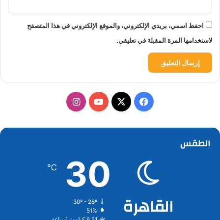
احفظ اسمي، بريدي الإلكتروني، والموقع الإلكتروني في هذا المتصفح
لاستخدامها المرة المقبلة في تعليقي.
‫X
فيسبوك
‫YouTube
انستقرام
الطقس
30
℃
القاهرة
30º - 28º
51%
6.51 كيلومتر/ساعة