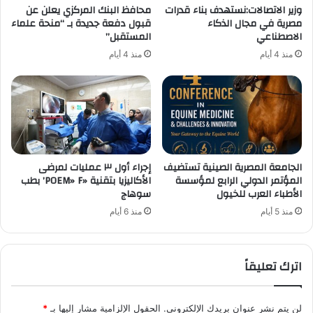
وزير الاتصالات:نستهدف بناء قدرات
محافظ البنك المركزي يعلن عن
مصرية في مجال الذكاء
قبول دفعة جديدة بـ “منحة علماء
الاصطناعي
المستقبل”
منذ 4 أيام
منذ 4 أيام
الجامعة المصرية الصينية تستضيف
إجراء أول ٣ عمليات لمرضى
المؤتمر الدولي الرابع لمؤسسة
الأكاليزيا بتقنية «POEM» F’ بطب
الأطباء العرب للخيول
سوهاج
منذ 5 أيام
منذ 6 أيام
اترك تعليقاً
لن يتم نشر عنوان بريدك الإلكتروني.
الحقول الإلزامية مشار إليها بـ
*