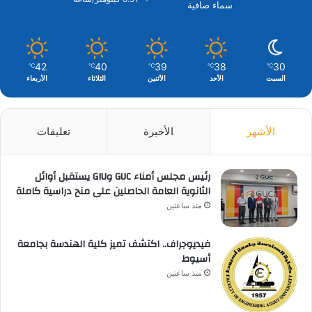
سماء صافية
42
40
39
38
30
℃
℃
℃
℃
℃
السبت
الأحد
الأثنين
الثلاثاء
الأربعاء
الأشهر
الأخيرة
تعليقات
رئيس مجلس أمناء GUC وGIU يستقبل أوائل
الثانوية العامة الحاصلين على منح دراسية كاملة
منذ ساعتين
فيديوجراف.. اكتشف تميز كلية الهندسة بجامعة
أسيوط
منذ ساعتين