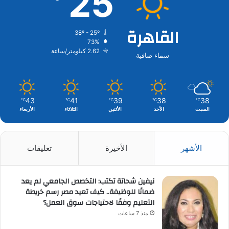
25
القاهرة
38º - 25º
73%
2.62 كيلومتر/ساعة
سماء صافية
43
41
39
38
38
℃
℃
℃
℃
℃
السبت
الأحد
الأثنين
الثلاثاء
الأربعاء
الأشهر
الأخيرة
تعليقات
نيفين شحاتة تكتب: التخصص الجامعي لم يعد
ضمانًا للوظيفة.. كيف تعيد مصر رسم خريطة
التعليم وفقًا لاحتياجات سوق العمل؟
منذ 7 ساعات