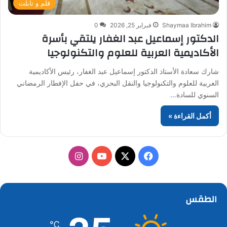
قلم و تابلت
Shaymaa Ibrahim
فبراير 25, 2026
0
الدكتور إسماعيل عبد الغفار يلتقي بأسرة
الأكاديمية العربية للعلوم والتكنولوجيا
شارك سعادة الأستاذ الدكتور إسماعيل عبد الغفار، رئيس الأكاديمية
العربية للعلوم والتكنولوجيا والنقل البحري، في حفل الإفطار الرمضاني
السنوي للسادة…
أكمل القراءة »
‫X
فيسبوك
‫YouTube
انستقرام
الطقس
℃