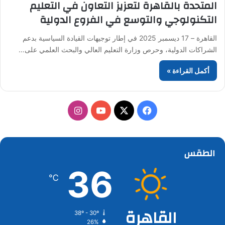
المتحدة بالقاهرة لتعزيز التعاون في التعليم
التكنولوجي والتوسع في الفروع الدولية
القاهرة – 17 ديسمبر 2025 في إطار توجيهات القيادة السياسية بدعم
الشراكات الدولية، وحرص وزارة التعليم العالي والبحث العلمي على…
أكمل القراءة »
‫X
فيسبوك
‫YouTube
انستقرام
الطقس
36
℃
القاهرة
38º - 30º
26%