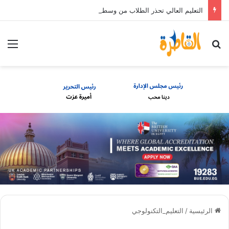
التعليم العالي تحذر الطلاب من وسطاء يدّعون قدرتهم على إلحاقهم بالجامعات الخاصة والأهلية مقابل مبالغ مالية
بحث عن
الق
الرئيسية
/
التعليم_التكنولوجي