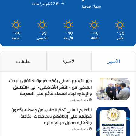
2.61 كيلومتر/ساعة
سماء صافية
40
39
40
40
38
℃
℃
℃
℃
℃
الأثنين
الثلاثاء
الأربعاء
الخميس
الجمعة
الأشهر
الأخيرة
تعليقات
وزير التعليم العالي يؤكد: ضرورة الانتقال بالبحث
العلمي من «النشر الأكاديمي» إلى «التطبيق
والإنتاج» لبناء اقتصاد قائم على المعرفة
منذ 4 ساعات
التعليم العالي تحذر الطلاب من وسطاء يدّعون
قدرتهم على إلحاقهم بالجامعات الخاصة
والأهلية مقابل مبالغ مالية
منذ 4 ساعات