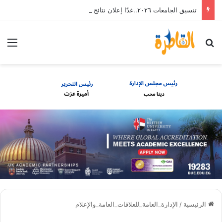
تنسيق الجامعات ٢٠٢٦..غدًا إعلان نتائج المرحلة الأولى للطلاب الثانوية العامة
بحث عن
الق
الرئيسية
/
الإدارة_العامة_للعلاقات_العامة_والإعلام