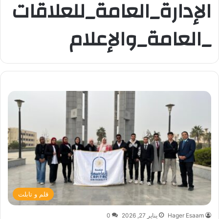
الإدارة_العامة_للعلاقات
_العامة_والإعلام
قلم و تابلت
Hager Esaam
يناير 27, 2026
0