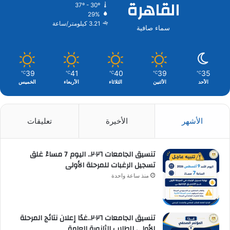
القاهرة
37º - 30º
29%
3.21 كيلومتر/ساعة
سماء صافية
39
41
40
39
35
℃
℃
℃
℃
℃
الأحد
الأثنين
الثلاثاء
الأربعاء
الخميس
الأشهر
الأخيرة
تعليقات
تنسيق الجامعات ٢٠٢٦.. اليوم 7 مساءً غلق
تسجيل الرغبات للمرحلة الأولى
منذ ساعة واحدة
تنسيق الجامعات ٢٠٢٦..غدًا إعلان نتائج المرحلة
الأولى للطلاب الثانوية العامة